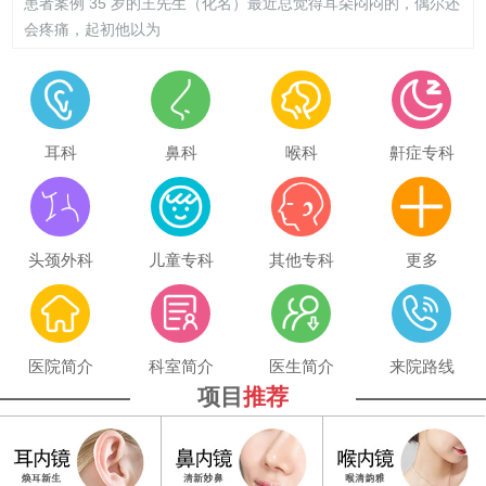
患者案例 35 岁的王先生（化名）最近总觉得耳朵闷闷的，偶尔还
会疼痛，起初他以为
耳科
鼻科
喉科
鼾症专科
头颈外科
儿童专科
其他专科
更多
医院简介
科室简介
医生简介
来院路线
项目
推荐