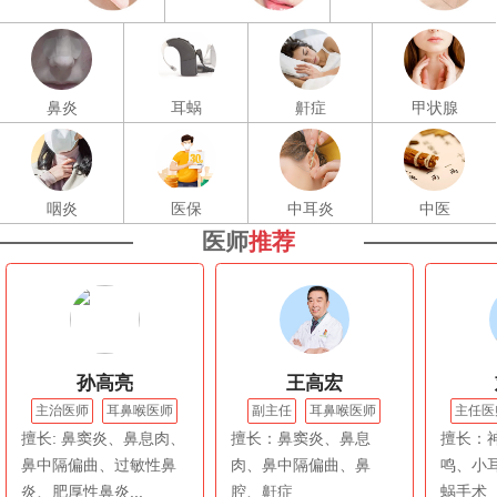
鼻炎
耳蜗
鼾症
甲状腺
咽炎
医保
中耳炎
中医
医师
推荐
孙高亮
王高宏
主治医师
耳鼻喉医师
副主任
耳鼻喉医师
主任医
擅长: 鼻窦炎、鼻息肉、
擅长：鼻窦炎、鼻息
擅长：
鼻中隔偏曲、过敏性鼻
肉、鼻中隔偏曲、鼻
鸣、小
炎、肥厚性鼻炎...
腔、鼾症
蜗手术