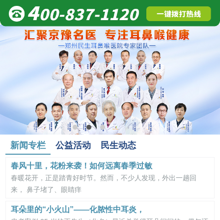
新闻专栏
公益活动
民生动态
春风十里，花粉来袭！如何远离春季过敏
春暖花开，正是踏青好时节。然而，不少人发现，外出一趟回
来， 鼻子堵了、眼睛痒
耳朵里的“小火山”——化脓性中耳炎，