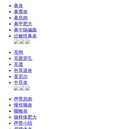
鼻炎
鼻窦炎
鼻息肉
鼻甲肥大
鼻中隔偏曲
过敏性鼻炎
耳鸣
耳膜穿孔
耳聋
外耳道炎
美尼尔
中耳炎
声带息肉
慢性咽炎
咽喉炎
腺样体肥大
声带小结