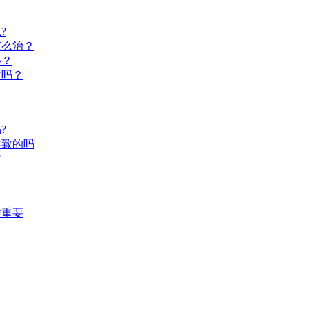
?
怎么治？
办？
效吗？
?
导致的吗
?
样重要