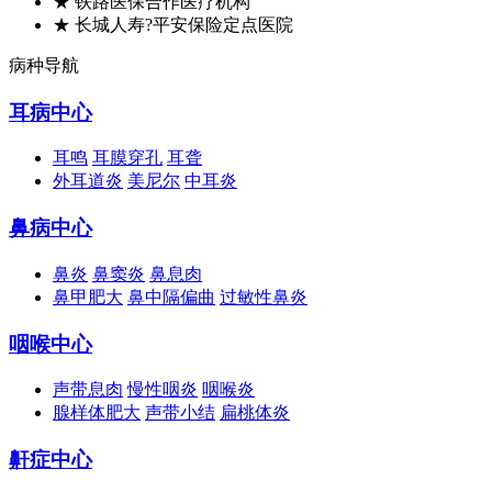
★ 铁路医保合作医疗机构
★ 长城人寿?平安保险定点医院
病种导航
耳病中心
耳鸣
耳膜穿孔
耳聋
外耳道炎
美尼尔
中耳炎
鼻病中心
鼻炎
鼻窦炎
鼻息肉
鼻甲肥大
鼻中隔偏曲
过敏性鼻炎
咽喉中心
声带息肉
慢性咽炎
咽喉炎
腺样体肥大
声带小结
扁桃体炎
鼾症中心