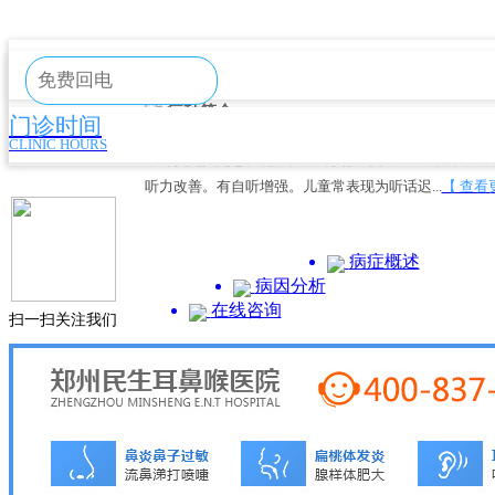
在线咨询
疾病导航
首页
民生简介
民生医生
民生公益
医院动态
楼层分
CONSULTING
病种简介
门诊时间
来院路线
CLINIC HOURS
HOSPITAL LINE
中耳炎尤其是急性化脓性中耳炎多见于儿童，临床常表
听力改善。有自听增强。儿童常表现为听话迟...
【 查看
病症概述
病因分析
在线咨询
扫一扫关注我们
（温馨提示：疾病诊疗是一个复杂的过程
病种原因
网站内容申明：本网站信息仅供参考，不能作为诊疗耳鼻喉疾
小儿中耳炎病因大致为以下八类：小儿咽鼓管发育特点
劳、睡眠不足或体力消耗过大、治疗中断。。
新浪微博
Back To Top
Frendly Link