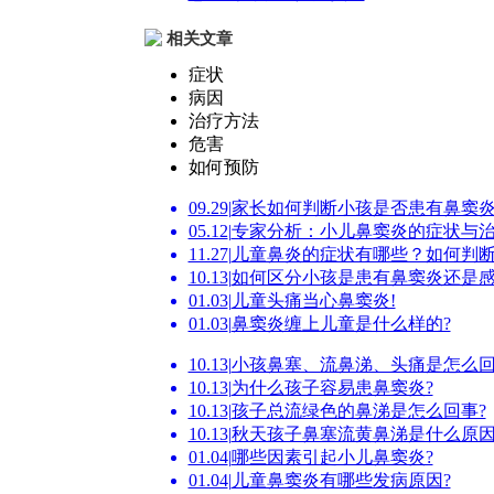
相关文章
症状
病因
治疗方法
危害
如何预防
09.29
|
家长如何判断小孩是否患有鼻窦炎
05.12
|
专家分析：小儿鼻窦炎的症状与
11.27
|
儿童鼻炎的症状有哪些？如何判
10.13
|
如何区分小孩是患有鼻窦炎还是感
01.03
|
儿童头痛当心鼻窦炎!
01.03
|
鼻窦炎缠上儿童是什么样的?
10.13
|
小孩鼻塞、流鼻涕、头痛是怎么回
10.13
|
为什么孩子容易患鼻窦炎?
10.13
|
孩子总流绿色的鼻涕是怎么回事?
10.13
|
秋天孩子鼻塞流黄鼻涕是什么原因
01.04
|
哪些因素引起小儿鼻窦炎?
01.04
|
儿童鼻窦炎有哪些发病原因?