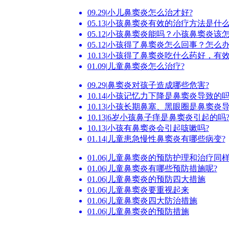
09.29
|
小儿鼻窦炎怎么治才好?
05.13
|
小孩鼻窦炎有效的治疗方法是什么
05.12
|
小孩鼻窦炎能吗？小孩鼻窦炎该
05.12
|
小孩得了鼻窦炎怎么回事？怎么
10.13
|
小孩得了鼻窦炎吃什么药好，有
01.09
|
儿童鼻窦炎怎么治疗?
09.29
|
鼻窦炎对孩子造成哪些危害?
10.14
|
小孩记忆力下降是鼻窦炎导致的吗
10.13
|
小孩长期鼻塞、黑眼圈是鼻窦炎
10.13
|
6岁小孩鼻子痒是鼻窦炎引起的吗
10.13
|
小孩有鼻窦炎会引起咳嗽吗?
01.14
|
儿童患急慢性鼻窦炎有哪些病变?
01.06
|
儿童鼻窦炎的预防护理和治疗同
01.06
|
儿童鼻窦炎有哪些预防措施呢?
01.06
|
儿童鼻窦炎的预防四大措施
01.06
|
儿童鼻窦炎要重视起来
01.06
|
儿童鼻窦炎四大防治措施
01.06
|
儿童鼻窦炎的预防措施