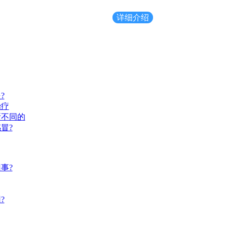
详细介绍
?
治疗
断不同的
冒?
事?
?