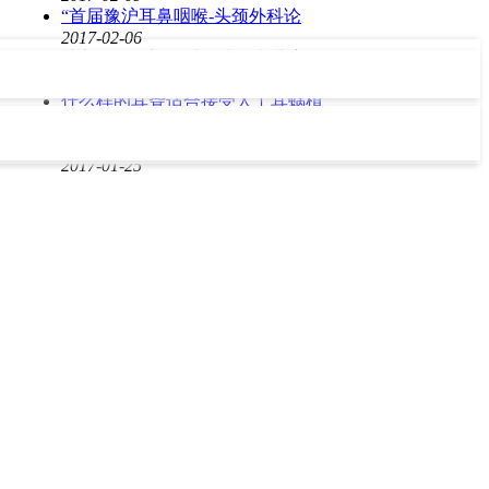
“首届豫沪耳鼻咽喉-头颈外科论
2017-02-06
植入人工耳蜗，对于成人和儿童有
2017-01-26
什么样的耳聋适合接受人工耳蜗植
2017-01-26
1岁左右植入人工耳蜗效果最好
2017-01-25