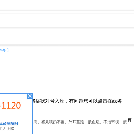
布
来院路线
在线咨询
现为耳区胀痛、耳内闷胀感或堵塞感、听力下降及耳鸣，有时头位变动可觉
更多 】
，请不要简单的将症状对号入座，有问题您可以点击在线咨
询！）
病的依据，本网站商标及图片权属郑州民生耳鼻喉专科医院所有
、呼吸道及鼻咽部疾病、婴儿喂奶不当、外耳蔓延、败血症、不洁环境、疲