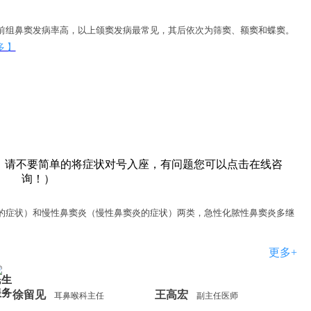
前组鼻窦发病率高，以上颌窦发病最常见，其后依次为筛窦、额窦和蝶窦。
多 】
，请不要简单的将症状对号入座，有问题您可以点击在线咨
询！）
的症状）和慢性鼻窦炎（慢性鼻窦炎的症状）两类，急性化脓性鼻窦炎多继
更多+
民生
服务
徐留见
王高宏
耳鼻喉科主任
副主任医师