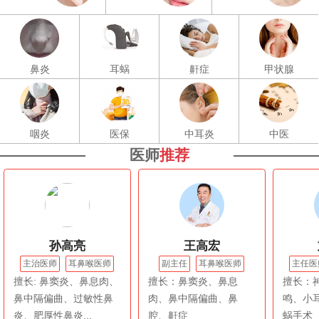
鼻炎
耳蜗
鼾症
甲状腺
咽炎
医保
中耳炎
中医
医师
推荐
孙高亮
王高宏
主治医师
耳鼻喉医师
副主任
耳鼻喉医师
主任医
擅长: 鼻窦炎、鼻息肉、
擅长：鼻窦炎、鼻息
擅长：
鼻中隔偏曲、过敏性鼻
肉、鼻中隔偏曲、鼻
鸣、小
炎、肥厚性鼻炎...
腔、鼾症
蜗手术