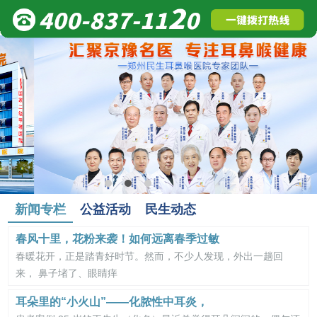
新闻专栏
公益活动
民生动态
春风十里，花粉来袭！如何远离春季过敏
春暖花开，正是踏青好时节。然而，不少人发现，外出一趟回
来， 鼻子堵了、眼睛痒
耳朵里的“小火山”——化脓性中耳炎，