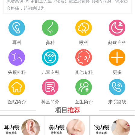
患者案例 35 岁的王先生（化名）最近总觉得耳朵闷闷的，偶尔还
会疼痛，起初他以为
耳科
鼻科
喉科
鼾症专科
头颈外科
儿童专科
其他专科
更多
医院简介
科室简介
医生简介
来院路线
项目
推荐