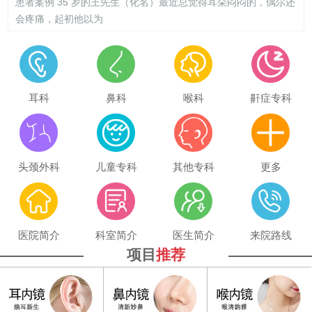
患者案例 35 岁的王先生（化名）最近总觉得耳朵闷闷的，偶尔还
会疼痛，起初他以为
耳科
鼻科
喉科
鼾症专科
头颈外科
儿童专科
其他专科
更多
医院简介
科室简介
医生简介
来院路线
项目
推荐