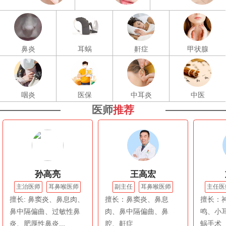
鼻炎
耳蜗
鼾症
甲状腺
咽炎
医保
中耳炎
中医
医师
推荐
孙高亮
王高宏
主治医师
耳鼻喉医师
副主任
耳鼻喉医师
主任医
擅长: 鼻窦炎、鼻息肉、
擅长：鼻窦炎、鼻息
擅长：
鼻中隔偏曲、过敏性鼻
肉、鼻中隔偏曲、鼻
鸣、小
炎、肥厚性鼻炎...
腔、鼾症
蜗手术