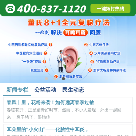
新闻专栏
公益活动
民生动态
春风十里，花粉来袭！如何远离春季过敏
春暖花开，正是踏青好时节。然而，不少人发现，外出一趟回
来， 鼻子堵了、眼睛痒
耳朵里的“小火山”——化脓性中耳炎，