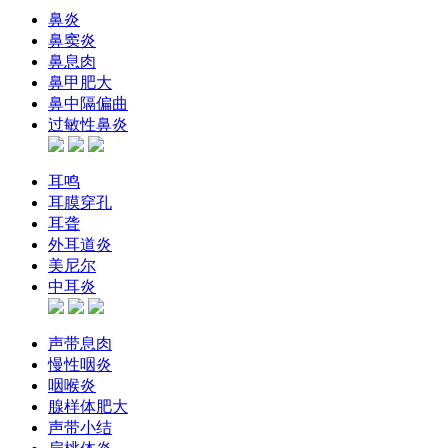
鼻炎
鼻窦炎
鼻息肉
鼻甲肥大
鼻中隔偏曲
过敏性鼻炎
耳鸣
耳膜穿孔
耳聋
外耳道炎
美尼尔
中耳炎
声带息肉
慢性咽炎
咽喉炎
腺样体肥大
声带小结