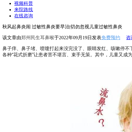
视频科普
来院路线
在线咨询
秋风起鼻炎闹 过敏性鼻炎要早治|切勿忽视儿童过敏性鼻炎
该文章由
郑州民生耳鼻喉
于2022年09月19日发表
免费预约
咨
鼻子痒、鼻子堵、喷嚏打起来没完没了、眼睛发红、咳嗽停不下
各种“花式折磨”让患者苦不堪言、束手无策。其中，儿童又成