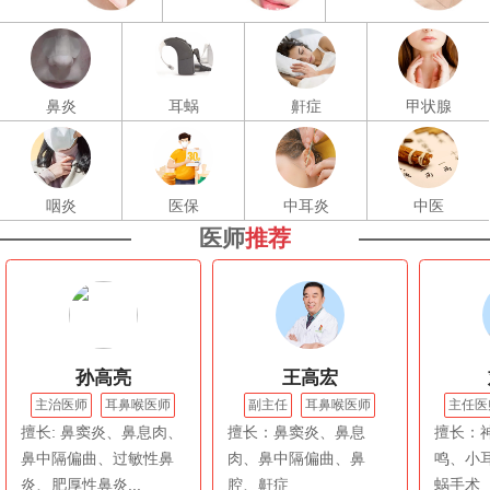
鼻炎
耳蜗
鼾症
甲状腺
咽炎
医保
中耳炎
中医
医师
推荐
孙高亮
王高宏
主治医师
耳鼻喉医师
副主任
耳鼻喉医师
主任医
擅长: 鼻窦炎、鼻息肉、
擅长：鼻窦炎、鼻息
擅长：
鼻中隔偏曲、过敏性鼻
肉、鼻中隔偏曲、鼻
鸣、小
炎、肥厚性鼻炎...
腔、鼾症
蜗手术