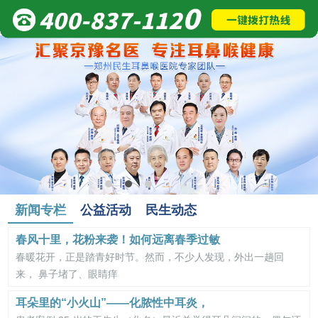
新闻专栏
公益活动
民生动态
春风十里，花粉来袭！如何远离春季过敏
春暖花开，正是踏青好时节。然而，不少人发现，外出一趟回
来， 鼻子堵了、眼睛痒
耳朵里的“小火山”——化脓性中耳炎，