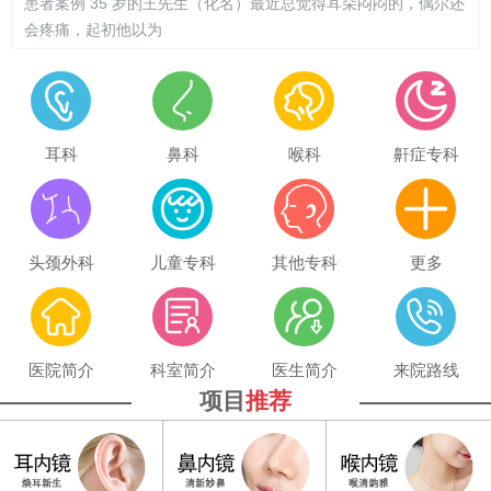
患者案例 35 岁的王先生（化名）最近总觉得耳朵闷闷的，偶尔还
会疼痛，起初他以为
耳科
鼻科
喉科
鼾症专科
头颈外科
儿童专科
其他专科
更多
医院简介
科室简介
医生简介
来院路线
项目
推荐