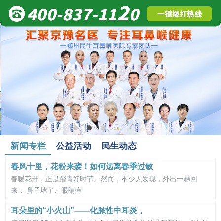
新闻专栏
公益活动
民生动态
春风十里，花粉来袭！如何远离春季过敏
春暖花开，正是踏青好时节。然而，不少人发现，外出一趟回
来， 鼻子堵了、眼睛痒
耳朵里的“小火山”——化脓性中耳炎，