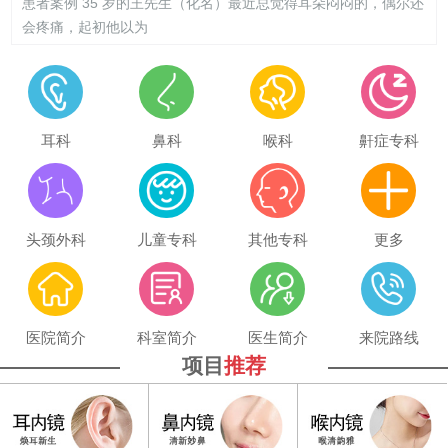
患者案例 35 岁的王先生（化名）最近总觉得耳朵闷闷的，偶尔还
会疼痛，起初他以为
耳科
鼻科
喉科
鼾症专科
头颈外科
儿童专科
其他专科
更多
医院简介
科室简介
医生简介
来院路线
项目
推荐