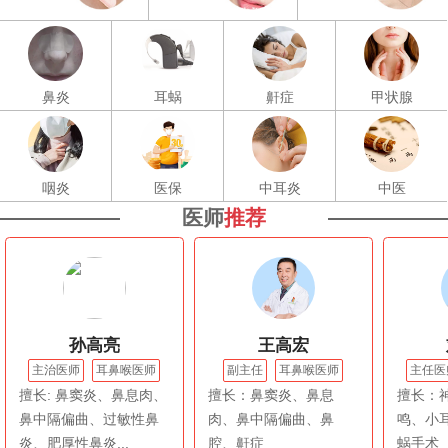
鼻炎
耳蜗
鼾症
甲状腺
咽炎
医保
中耳炎
中医
医师
推荐
孙高亮
王高宏
主治医师
耳鼻喉医师
副主任
耳鼻喉医师
主任医
擅长: 鼻窦炎、鼻息肉、
擅长：鼻窦炎、鼻息
擅长：
鼻中隔偏曲、过敏性鼻
肉、鼻中隔偏曲、鼻
鸣、小
炎、肥厚性鼻炎...
腔、鼾症
蜗手术