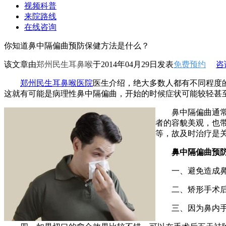
视频科普
来院路线
在线咨询
你知道鼻中隔偏曲预防保健方法是什么？
该文章由
郑州民生耳鼻喉
于2014年04月29日发表
免费预约
咨
郑州民生耳鼻喉医院
医生介绍，绝大多数人都有不同程度
这就有可能是病理性鼻中隔偏曲，开始的时候症状可能较轻甚
鼻中隔偏曲通常会
者的容貌美观，也
等，故及时治疗是
鼻中隔偏曲
预
一、避免造成鼻
二、矫形手术后鼻
三、因为鼻内手术