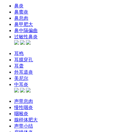
鼻炎
鼻窦炎
鼻息肉
鼻甲肥大
鼻中隔偏曲
过敏性鼻炎
耳鸣
耳膜穿孔
耳聋
外耳道炎
美尼尔
中耳炎
声带息肉
慢性咽炎
咽喉炎
腺样体肥大
声带小结