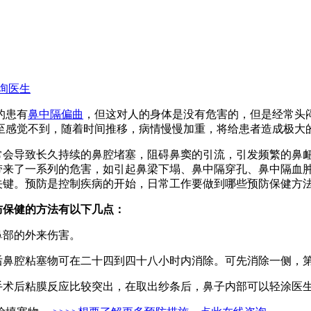
询医生
的患有
鼻中隔偏曲
，但这对人的身体是没有危害的，但是经常头
至感觉不到，随着时间推移，病情慢慢加重，将给患者造成极大
导致长久持续的鼻腔堵塞，阻碍鼻窦的引流，引发频繁的鼻衄
带来了一系列的危害，如引起鼻梁下塌、鼻中隔穿孔、鼻中隔血
关键。预防是控制疾病的开始，日常工作要做到哪些预防保健方法
防保健的方法有以下几点：
部的外来伤害。
腔粘塞物可在二十四到四十八小时内消除。可先消除一侧，第
后粘膜反应比较突出，在取出纱条后，鼻子内部可以轻涂医