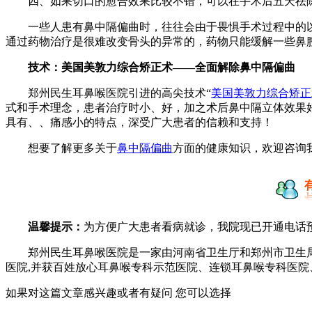
四、如果切口的愈合效果比较不错，可以在手术后五天祛
一些人患有鼻中隔偏曲时，往往会由于畏惧手术过程中的以
通过药物治疗是很难改变骨头的异常的，药物只能缓解一些鼻
技术：美国美敦力综合矫正术——全面解除鼻中隔偏曲
郑州民生耳鼻喉医院引进的高尖技术“
美国美敦力综合矫正
式和手术理念，患者治疗时小、好，加之术后鼻中隔立体效果
具有、、痛感小的特点，深受广大患者的信赖和支持！
想要了解更多关于
鼻中隔偏曲
方面的健康知识，欢迎咨询
温馨提示：
为方便广大患者看病就诊，我院现已开通电话
郑州民生耳鼻喉医院是一家由河南省卫生厅和郑州市卫生局
医院,并获百姓放心耳鼻喉专科示范医院、连锁耳鼻喉专科医
如果对这篇文章感兴趣或者有疑问 您可以选择