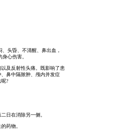
闷、头昏、不清醒、鼻出血，
的身心伤害。
以及反射性头痛。既影响了患
肿、鼻中隔脓肿、颅内并发症
呢?
二日在消除另一侧。
生的药物。