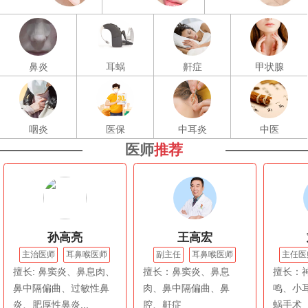
鼻炎
耳蜗
鼾症
甲状腺
咽炎
医保
中耳炎
中医
医师
推荐
孙高亮
王高宏
主治医师
耳鼻喉医师
副主任
耳鼻喉医师
主任医
擅长: 鼻窦炎、鼻息肉、
擅长：鼻窦炎、鼻息
擅长：
鼻中隔偏曲、过敏性鼻
肉、鼻中隔偏曲、鼻
鸣、小
炎、肥厚性鼻炎...
腔、鼾症
蜗手术