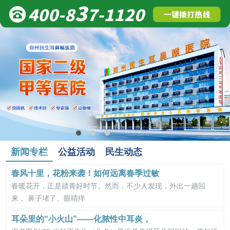
新闻专栏
公益活动
民生动态
春风十里，花粉来袭！如何远离春季过敏
春暖花开，正是踏青好时节。然而，不少人发现，外出一趟回
来， 鼻子堵了、眼睛痒
耳朵里的“小火山”——化脓性中耳炎，