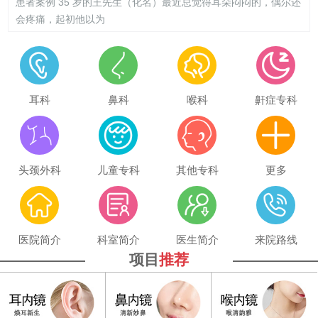
患者案例 35 岁的王先生（化名）最近总觉得耳朵闷闷的，偶尔还
会疼痛，起初他以为
耳科
鼻科
喉科
鼾症专科
头颈外科
儿童专科
其他专科
更多
医院简介
科室简介
医生简介
来院路线
项目
推荐