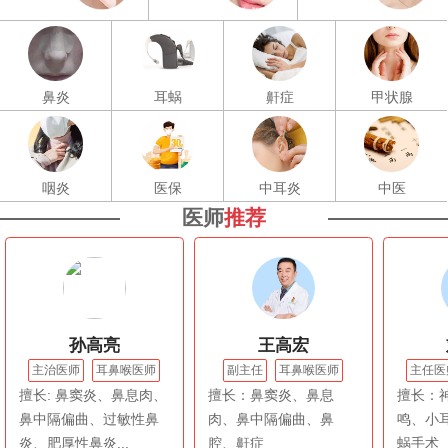
鼻炎
耳蜗
鼾症
甲状腺
咽炎
医保
中耳炎
中医
医师
推荐
孙高亮
王高宏
主治医师
耳鼻喉医师
副主任
耳鼻喉医师
主任医
擅长: 鼻窦炎、鼻息肉、
擅长：鼻窦炎、鼻息
擅长：
鼻中隔偏曲、过敏性鼻
肉、鼻中隔偏曲、鼻
鸣、小
炎、肥厚性鼻炎...
腔、鼾症
蜗手术