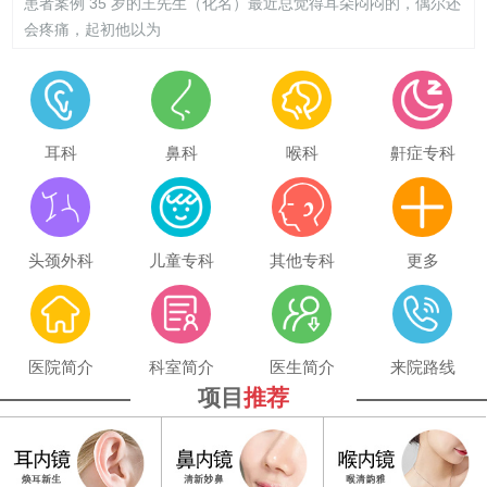
患者案例 35 岁的王先生（化名）最近总觉得耳朵闷闷的，偶尔还
会疼痛，起初他以为
耳科
鼻科
喉科
鼾症专科
头颈外科
儿童专科
其他专科
更多
医院简介
科室简介
医生简介
来院路线
项目
推荐