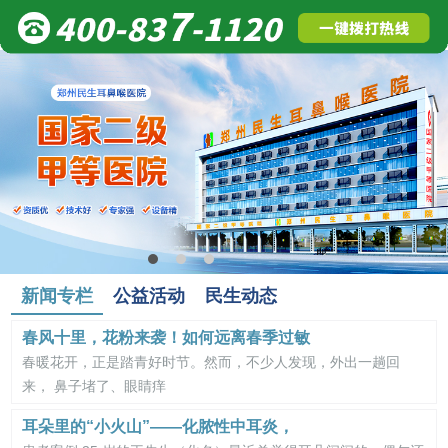
新闻专栏
公益活动
民生动态
春风十里，花粉来袭！如何远离春季过敏
春暖花开，正是踏青好时节。然而，不少人发现，外出一趟回
来， 鼻子堵了、眼睛痒
耳朵里的“小火山”——化脓性中耳炎，