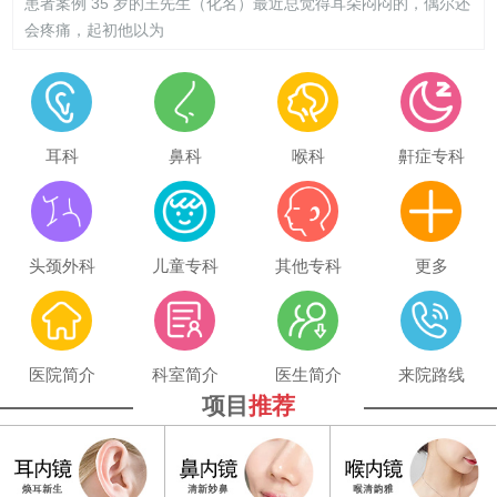
患者案例 35 岁的王先生（化名）最近总觉得耳朵闷闷的，偶尔还
会疼痛，起初他以为
耳科
鼻科
喉科
鼾症专科
头颈外科
儿童专科
其他专科
更多
医院简介
科室简介
医生简介
来院路线
项目
推荐