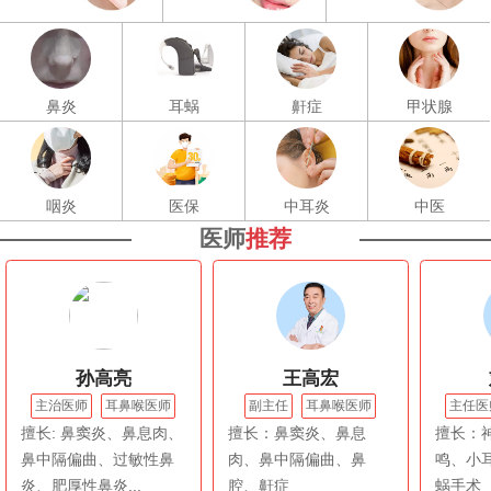
鼻炎
耳蜗
鼾症
甲状腺
咽炎
医保
中耳炎
中医
医师
推荐
孙高亮
王高宏
主治医师
耳鼻喉医师
副主任
耳鼻喉医师
主任医
擅长: 鼻窦炎、鼻息肉、
擅长：鼻窦炎、鼻息
擅长：
鼻中隔偏曲、过敏性鼻
肉、鼻中隔偏曲、鼻
鸣、小
炎、肥厚性鼻炎...
腔、鼾症
蜗手术