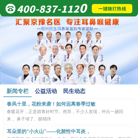
新闻专栏
公益活动
民生动态
春风十里，花粉来袭！如何远离春季过敏
春暖花开，正是踏青好时节。然而，不少人发现，外出一趟回
来， 鼻子堵了、眼睛痒
耳朵里的“小火山”——化脓性中耳炎，